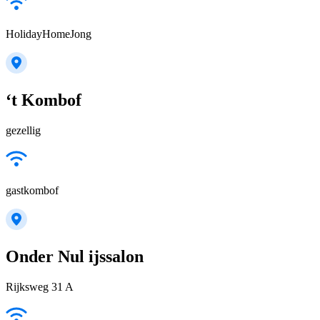
HolidayHomeJong
‘t Kombof
gezellig
gastkombof
Onder Nul ijssalon
Rijksweg 31 A