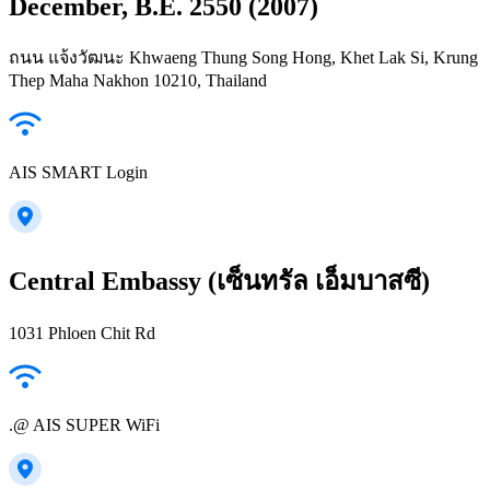
December, B.E. 2550 (2007)
ถนน แจ้งวัฒนะ Khwaeng Thung Song Hong, Khet Lak Si, Krung
Thep Maha Nakhon 10210, Thailand
AIS SMART Login
Central Embassy (เซ็นทรัล เอ็มบาสซี)
1031 Phloen Chit Rd
.@ AIS SUPER WiFi