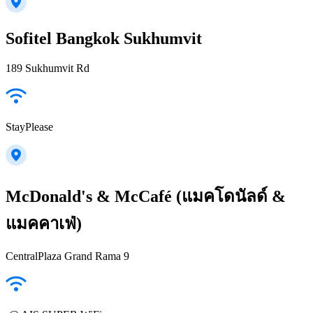
Sofitel Bangkok Sukhumvit
189 Sukhumvit Rd
StayPlease
McDonald's & McCafé (แมคโดนัลด์ &
แมคคาเฟ่)
CentralPlaza Grand Rama 9