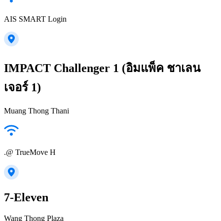
AIS SMART Login
IMPACT Challenger 1 (อิมแพ็ค ชาเลน
เจอร์ 1)
Muang Thong Thani
.@ TrueMove H
7-Eleven
Wang Thong Plaza