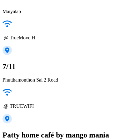
Maiyalap
.@ TrueMove H
7/11
Phutthamonthon Sai 2 Road
.@ TRUEWIFI
Patty home café by mango mania