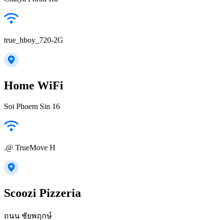
true_hboy_720-2G
Home WiFi
Soi Phoem Sin 16
.@ TrueMove H
Scoozi Pizzeria
ถนน ชัยพฤกษ์