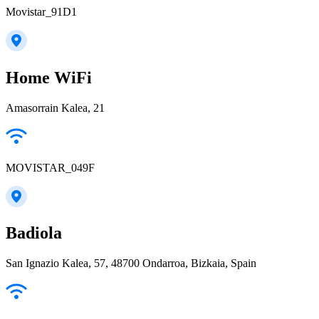
Movistar_91D1
Home WiFi
Amasorrain Kalea, 21
MOVISTAR_049F
Badiola
San Ignazio Kalea, 57, 48700 Ondarroa, Bizkaia, Spain