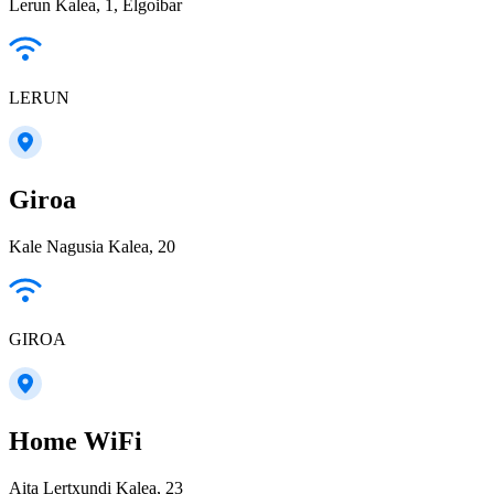
Lerun Kalea, 1, Elgoibar
LERUN
Giroa
Kale Nagusia Kalea, 20
GIROA
Home WiFi
Aita Lertxundi Kalea, 23