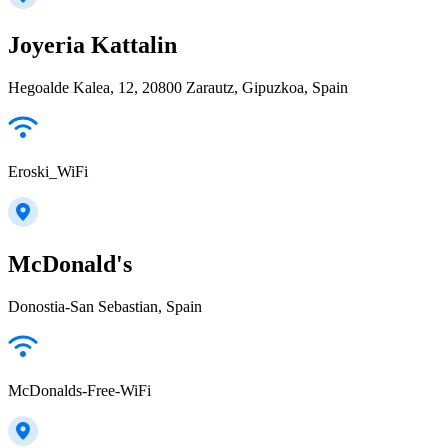
Joyeria Kattalin
Hegoalde Kalea, 12, 20800 Zarautz, Gipuzkoa, Spain
Eroski_WiFi
McDonald's
Donostia-San Sebastian, Spain
McDonalds-Free-WiFi