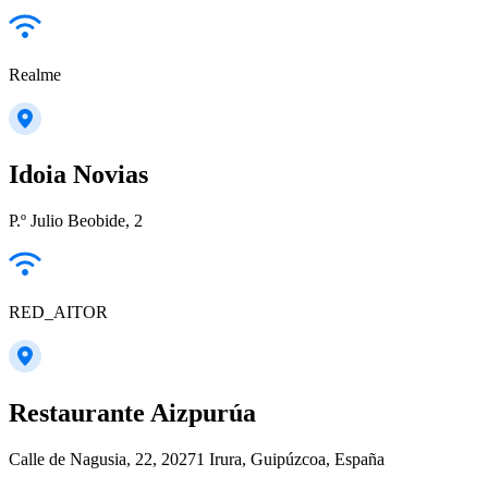
Realme
Idoia Novias
P.º Julio Beobide, 2
RED_AITOR
Restaurante Aizpurúa
Calle de Nagusia, 22, 20271 Irura, Guipúzcoa, España