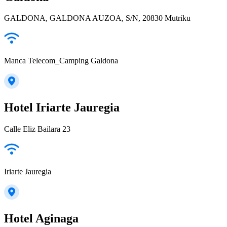
GALDONA, GALDONA AUZOA, S/N, 20830 Mutriku
Manca Telecom_Camping Galdona
Hotel Iriarte Jauregia
Calle Eliz Bailara 23
Iriarte Jauregia
Hotel Aginaga