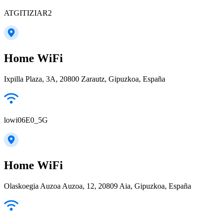
ATGITIZIAR2
Home WiFi
Ixpilla Plaza, 3A, 20800 Zarautz, Gipuzkoa, España
lowi06E0_5G
Home WiFi
Olaskoegia Auzoa Auzoa, 12, 20809 Aia, Gipuzkoa, España