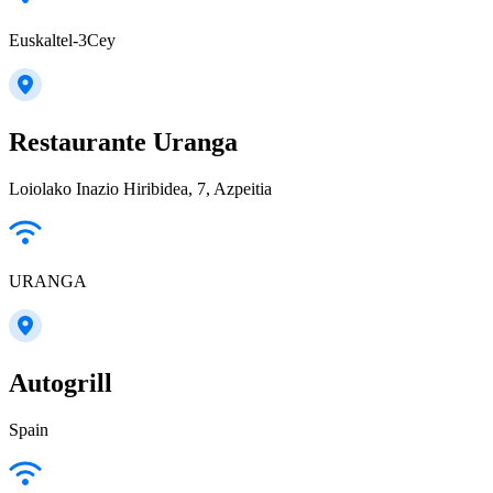
Euskaltel-3Cey
Restaurante Uranga
Loiolako Inazio Hiribidea, 7, Azpeitia
URANGA
Autogrill
Spain