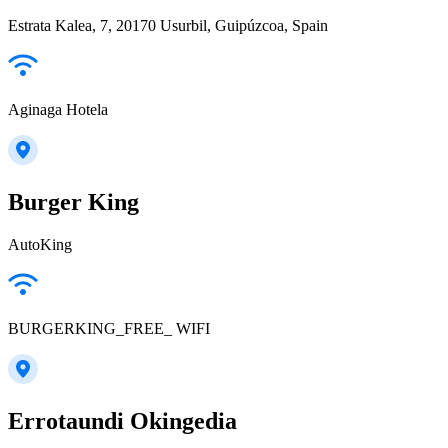
Estrata Kalea, 7, 20170 Usurbil, Guipúzcoa, Spain
Aginaga Hotela
Burger King
AutoKing
BURGERKING_FREE_ WIFI
Errotaundi Okingedia