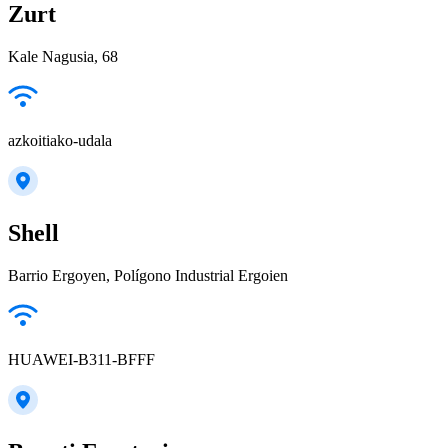
Zurt
Kale Nagusia, 68
azkoitiako-udala
Shell
Barrio Ergoyen, Polígono Industrial Ergoien
HUAWEI-B311-BFFF