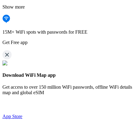
Show more
15M+ WiFi spots with passwords for FREE
Get Free app
Download WiFi Map app
Get access to over
150 million WiFi passwords,
offline WiFi details
map and global eSIM
App Store