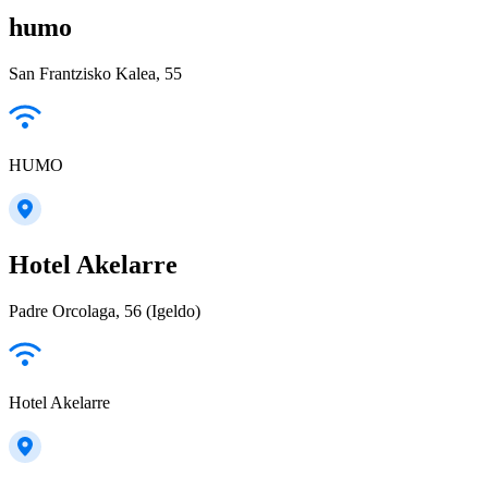
humo
San Frantzisko Kalea, 55
HUMO
Hotel Akelarre
Padre Orcolaga, 56 (Igeldo)
Hotel Akelarre