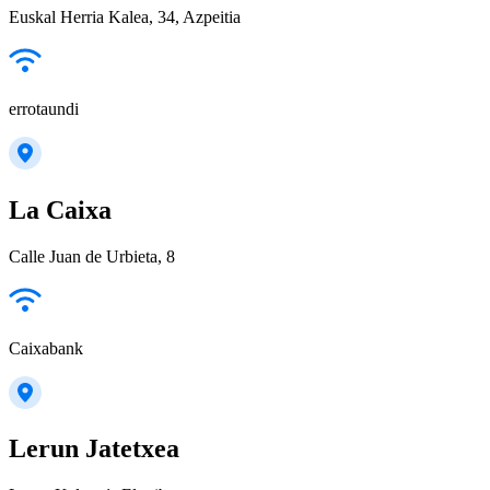
Euskal Herria Kalea, 34, Azpeitia
errotaundi
La Caixa
Calle Juan de Urbieta, 8
Caixabank
Lerun Jatetxea