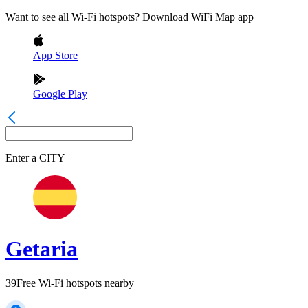
Want to see all Wi-Fi hotspots? Download WiFi Map app
App Store
Google Play
Enter a
CITY
Getaria
39
Free Wi-Fi hotspots nearby