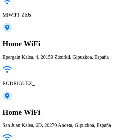
MIWIFI_ZbJs
Home WiFi
Epergain Kalea, 4, 20159 Zizurkil, Gipuzkoa, España
RODRIGUEZ_
Home WiFi
San Juan Kalea, 6D, 20270 Anoeta, Gipuzkoa, España