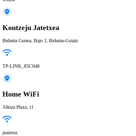
Kontzeju Jatetxea
Bidania Gunea, Bajo 2, Bidania-Goiatz
TP-LINK_85C048
Home WiFi
Alkiza Plaza, 11
juanena