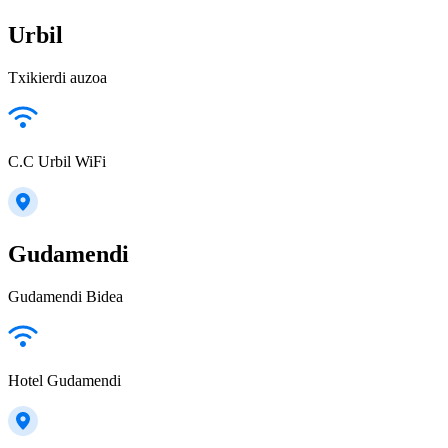
Urbil
Txikierdi auzoa
C.C Urbil WiFi
Gudamendi
Gudamendi Bidea
Hotel Gudamendi