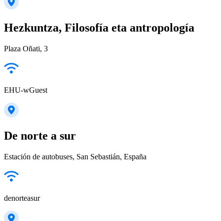
Hezkuntza, Filosofía eta antropología
Plaza Oñati, 3
EHU-wGuest
De norte a sur
Estación de autobuses, San Sebastián, España
denorteasur