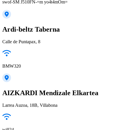
swof-SM J510FN-=m yo4t4mOm=
Ardi-beltz Taberna
Calle de Puntapax, 8
BMW320
AIZKARDI Mendizale Elkartea
Larrea Auzoa, 18B, Villabona
will24