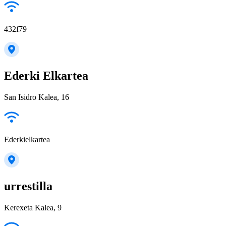
432f79
Ederki Elkartea
San Isidro Kalea, 16
Ederkielkartea
urrestilla
Kerexeta Kalea, 9