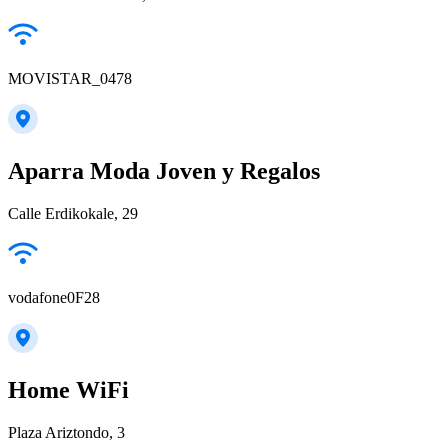
MOVISTAR_0478
Aparra Moda Joven y Regalos
Calle Erdikokale, 29
vodafone0F28
Home WiFi
Plaza Ariztondo, 3