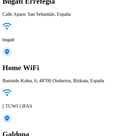
Bugati Erretegia
Calle Apaor, San Sebastián, España
bugati
Home WiFi
Ibaiondo Kalea, 6, 48700 Ondarroa, Bizkaia, España
[ TUWI ] IFAS
Galdona