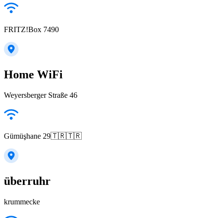
FRITZ!Box 7490
Home WiFi
Weyersberger Straße 46
Gümüşhane 29🇹🇷🇹🇷
überruhr
krummecke