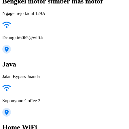
Bengkel motor sumber mas motor
Ngagel rejo kidul 129A
Dcangkir6065@wifi.id
Java
Jalan Bypass Juanda
Soponyono Coffee 2
Home WiFi