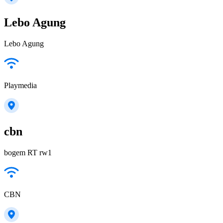
Lebo Agung
Lebo Agung
Playmedia
cbn
bogem RT rw1
CBN