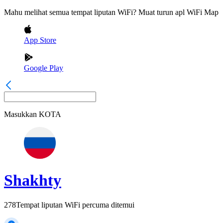
Mahu melihat semua tempat liputan WiFi? Muat turun apl WiFi Map
App Store
Google Play
Masukkan
KOTA
Shakhty
278
Tempat liputan WiFi percuma ditemui