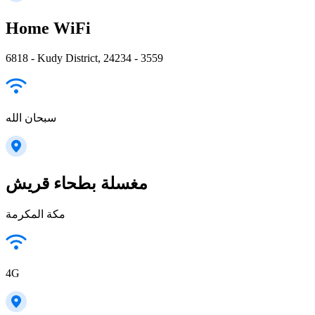
Home WiFi
6818 - Kudy District, 24234 - 3559
سبحان الله
مغسلة بطحاء قريش
مكة المكرمة
4G