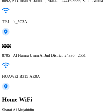
6892, Al Umrah Al Jadidah, Makkah 24416 3636, Saudi Arabia
TP-Link_5C3A
ggg
8705 - Al Hamra Umm Al Jud District, 24336 - 2551
HUAWEI-B315-AE0A
Home WiFi
Sharai Al Mujahidin