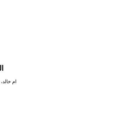
ال
ام خالد، المدينة المنورة 3