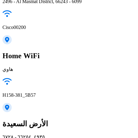
2496 - Al Masmat District, 66243 - 6099
Cisco00200
Home WiFi
هاوي
H158-381_5B57
الأرض السعيدة
٤٩٣٥, ٦٦٢٥٤ - ٦٧٢٨