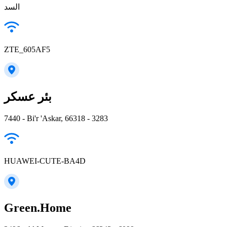
السد
ZTE_605AF5
بئر عسكر
7440 - Bi'r 'Askar, 66318 - 3283
HUAWEI-CUTE-BA4D
Green.Home