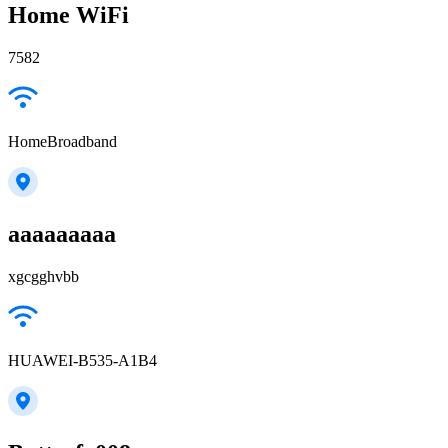
Home WiFi
7582
HomeBroadband
aaaaaaaaa
xgcgghvbb
HUAWEI-B535-A1B4