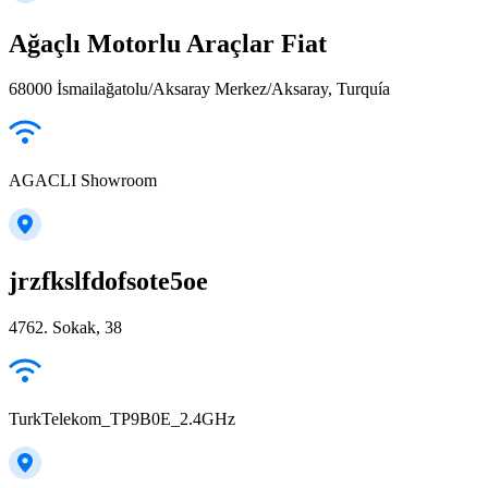
Ağaçlı Motorlu Araçlar Fiat
68000 İsmailağatolu/Aksaray Merkez/Aksaray, Turquía
AGACLI Showroom
jrzfkslfdofsote5oe
4762. Sokak, 38
TurkTelekom_TP9B0E_2.4GHz