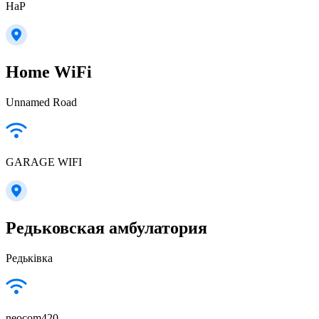
HaP
Home WiFi
Unnamed Road
GARAGE WIFI
Редьковская амбулатория
Редьківка
neocom420