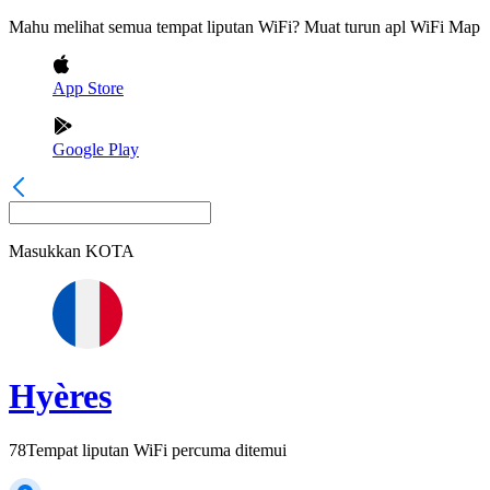
Mahu melihat semua tempat liputan WiFi? Muat turun apl WiFi Map
App Store
Google Play
Masukkan
KOTA
Hyères
78
Tempat liputan WiFi percuma ditemui