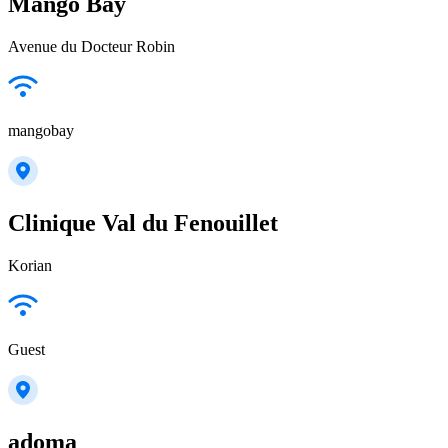
Mango Bay
Avenue du Docteur Robin
mangobay
Clinique Val du Fenouillet
Korian
Guest
adoma