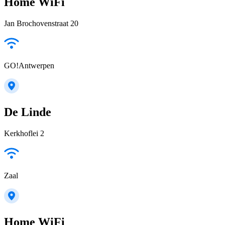
Home WiFi
Jan Brochovenstraat 20
GO!Antwerpen
De Linde
Kerkhoflei 2
Zaal
Home WiFi