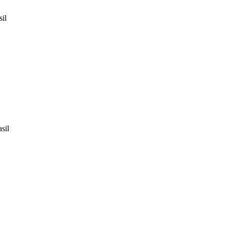
sil
sil