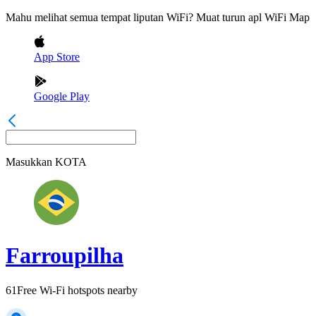
Mahu melihat semua tempat liputan WiFi? Muat turun apl WiFi Map
App Store
Google Play
Masukkan
KOTA
Farroupilha
61
Free Wi-Fi hotspots nearby