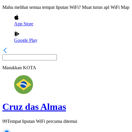
Mahu melihat semua tempat liputan WiFi? Muat turun apl WiFi Map
App Store
Google Play
Masukkan
KOTA
Cruz das Almas
99
Tempat liputan WiFi percuma ditemui