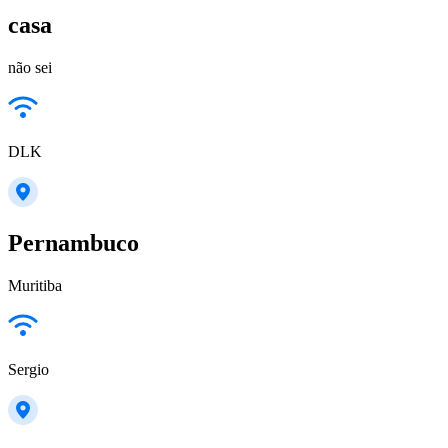
casa
não sei
DLK
Pernambuco
Muritiba
Sergio