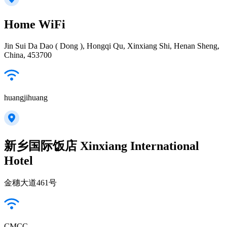
Home WiFi
Jin Sui Da Dao ( Dong ), Hongqi Qu, Xinxiang Shi, Henan Sheng,
China, 453700
huangjihuang
新乡国际饭店 Xinxiang International
Hotel
金穗大道461号
CMCC