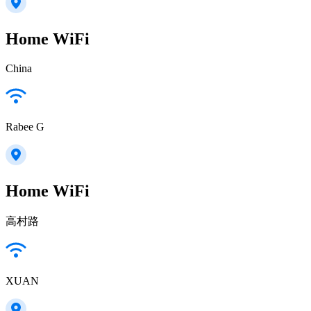
Home WiFi
China
Rabee G
Home WiFi
高村路
XUAN