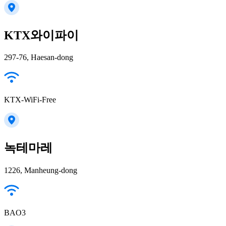
KTX와이파이
297-76, Haesan-dong
KTX-WiFi-Free
녹테마레
1226, Manheung-dong
BAO3