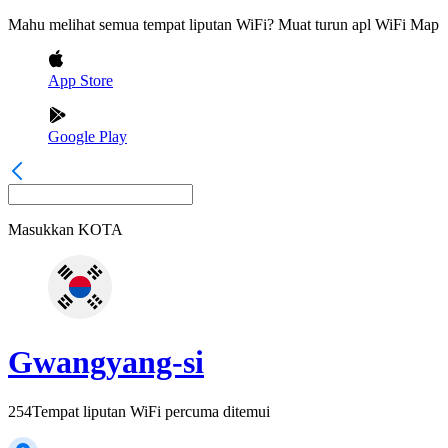
Mahu melihat semua tempat liputan WiFi? Muat turun apl WiFi Map
App Store
Google Play
Masukkan
KOTA
Gwangyang-si
254
Tempat liputan WiFi percuma ditemui