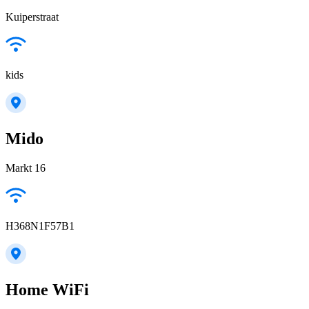
Kuiperstraat
kids
Mido
Markt 16
H368N1F57B1
Home WiFi