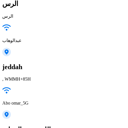
الرس
الرس
عبدالوهاب
jeddah
, WMMH+85H
Abo omar_5G