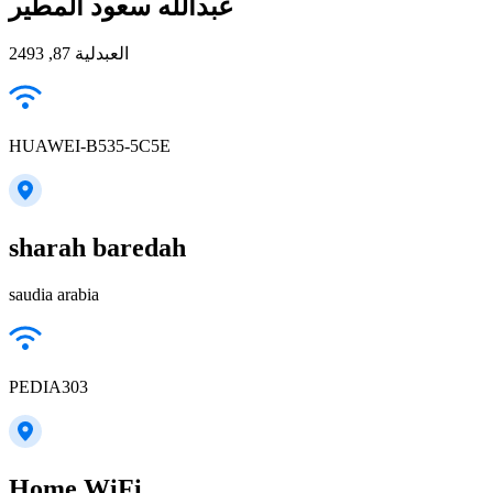
عبدالله سعود المطير
العبدلية 87, 2493
HUAWEI-B535-5C5E
sharah baredah
saudia arabia
PEDIA303
Home WiFi