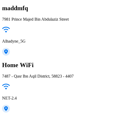
maddmfq
7981 Prince Majed Bin Abdulaziz Street
Alhadyne_5G
Home WiFi
7487 - Qasr Ibn Aqil District, 58823 - 4407
NET-2.4