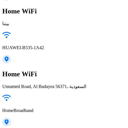
Home WiFi
بيتنا
HUAWEI-B535-1A42
Home WiFi
Unnamed Road, Al Badayea 56371، السعودية
HomeBroadband