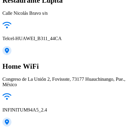
Restaurante Lupita
Calle Nicolás Bravo s/n
Telcel-HUAWEI_B311_44CA
Home WiFi
Congreso de La Unión 2, Fovissste, 73177 Huauchinango, Pue.,
México
INFINITUM94A5_2.4