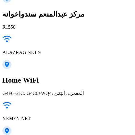
مركز عبدالمنعم سندواخوانه
R1550
ALAZRAG NET 9
Home WiFi
G4F6+2JC، G4C6+WQ4، المعمر،،، اليَمَن
YEMEN NET