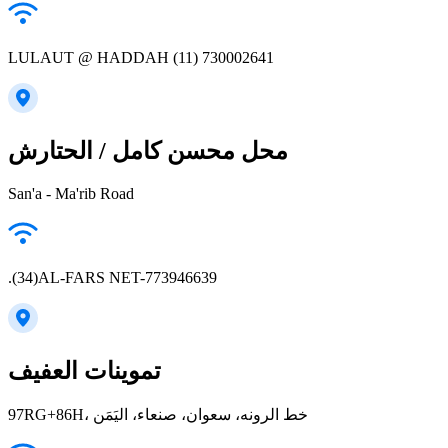
LULAUT @ HADDAH (11) 730002641
محل محسن كامل / الحتارش
San'a - Ma'rib Road
.(34)AL-FARS NET-773946639
تموينات العفيف
97RG+86H، خط الرونه، سعوان، صنعاء، اليَمَن