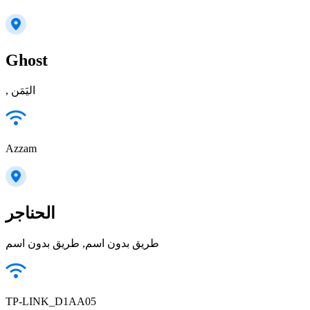
Ghost
, اليَمَن
Azzam
الحناجر
طريق بدون اسم, طريق بدون اسم
TP-LINK_D1AA05