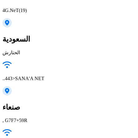
4G.NeT(19)
السعودية
الحتارش
..443>SANA'A NET
صنعاء
, G7F7+59R