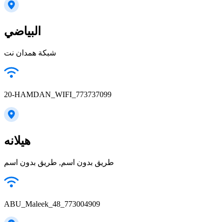
البياضي
شبكة همدان نت
20-HAMDAN_WIFI_773737099
هيلانه
طريق بدون اسم, طريق بدون اسم
ABU_Maleek_48_773004909