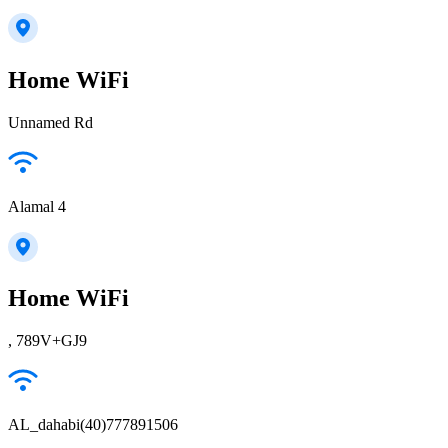
Home WiFi
Unnamed Rd
Alamal 4
Home WiFi
, 789V+GJ9
AL_dahabi(40)777891506