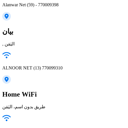
Alanwar Net (59) - 770009398
بيان
, اليَمَن
ALNOOR NET (13) 770099310
Home WiFi
طريق بدون اسم، اليَمَن