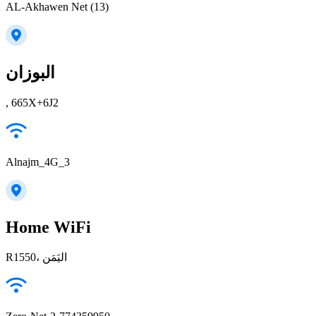
AL-Akhawen Net (13)
البوزان
, 665X+6J2
Alnajm_4G_3
Home WiFi
R1550، اليَمَن