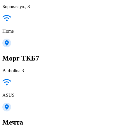
Боровая ул., 8
Home
Морг ТКБ7
Barbolina 3
ASUS
Мечта