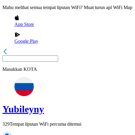
Mahu melihat semua tempat liputan WiFi? Muat turun apl WiFi Map
App Store
Google Play
Masukkan
KOTA
Yubileyny
329
Tempat liputan WiFi percuma ditemui