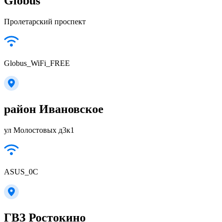
Globus
Пролетарский проспект
Globus_WiFi_FREE
район Ивановское
ул Молостовых д3к1
ASUS_0C
ГВЗ Ростокино