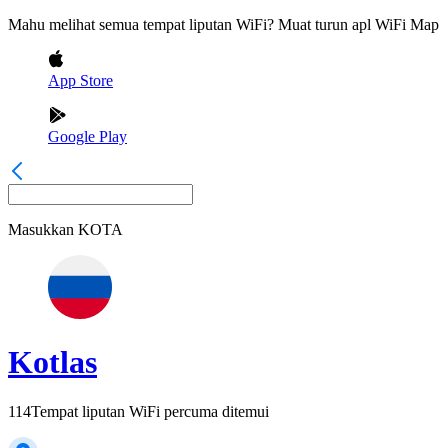
Mahu melihat semua tempat liputan WiFi? Muat turun apl WiFi Map
App Store
Google Play
Masukkan
KOTA
Kotlas
114
Tempat liputan WiFi percuma ditemui