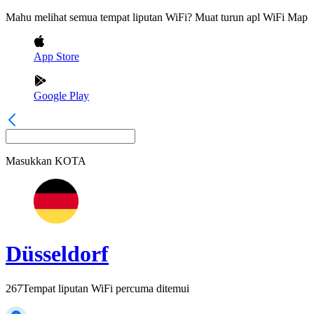
Mahu melihat semua tempat liputan WiFi? Muat turun apl WiFi Map
App Store
Google Play
Masukkan
KOTA
Düsseldorf
267
Tempat liputan WiFi percuma ditemui