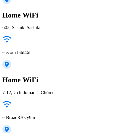
Home WiFi
602, Sashiki Sashiki
elecom-b4d46f
Home WiFi
7-12, Uchidomari 1-Chōme
e-Broad870cy9tn