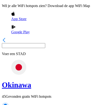
Wil je alle WiFi hotspots zien? Download de app WiFi Map
App Store
Google Play
Voer een
STAD
Okinawa
45
Gevonden gratis WiFi hotspots