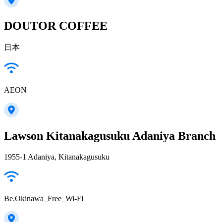
DOUTOR COFFEE
日本
AEON
Lawson Kitanakagusuku Adaniya Branch
1955-1 Adaniya, Kitanakagusuku
Be.Okinawa_Free_Wi-Fi