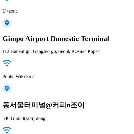
U+zone
Gimpo Airport Domestic Terminal
112 Haneul-gil, Gangseo-gu, Seoul, Южная Корея
Public WiFi Free
동서울터미널@커피n조이
546 Guui 3(sam)-dong