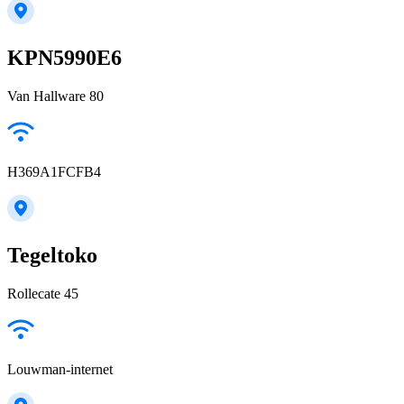
KPN5990E6
Van Hallware 80
H369A1FCFB4
Tegeltoko
Rollecate 45
Louwman-internet