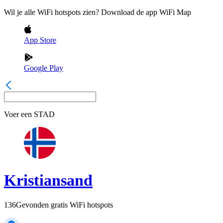
Wil je alle WiFi hotspots zien? Download de app WiFi Map
App Store
Google Play
Voer een
STAD
Kristiansand
136
Gevonden gratis WiFi hotspots