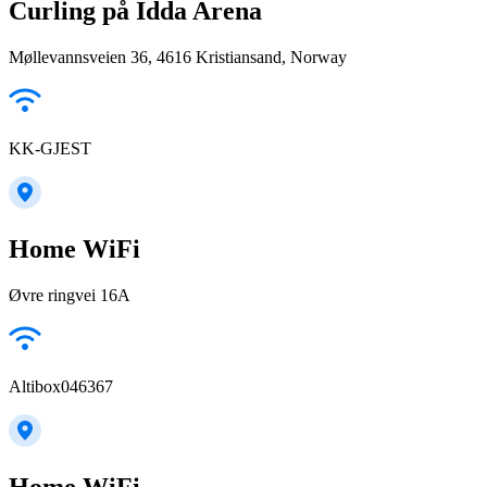
Curling på Idda Arena
Møllevannsveien 36, 4616 Kristiansand, Norway
KK-GJEST
Home WiFi
Øvre ringvei 16A
Altibox046367
Home WiFi