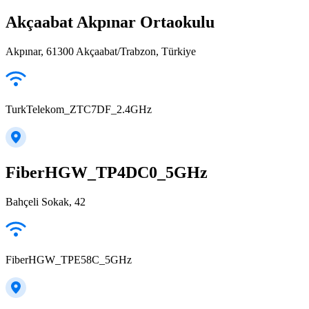
Akçaabat Akpınar Ortaokulu
Akpınar, 61300 Akçaabat/Trabzon, Türkiye
TurkTelekom_ZTC7DF_2.4GHz
FiberHGW_TP4DC0_5GHz
Bahçeli Sokak, 42
FiberHGW_TPE58C_5GHz