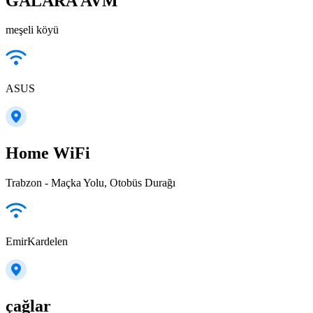
GALARA AVM
meşeli köyü
ASUS
Home WiFi
Trabzon - Maçka Yolu, Otobüs Durağı
EmirKardelen
çağlar