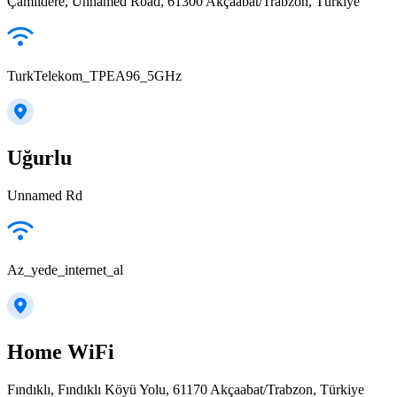
Çamlıdere, Unnamed Road, 61300 Akçaabat/Trabzon, Türkiye
TurkTelekom_TPEA96_5GHz
Uğurlu
Unnamed Rd
Az_yede_internet_al
Home WiFi
Fındıklı, Fındıklı Köyü Yolu, 61170 Akçaabat/Trabzon, Türkiye