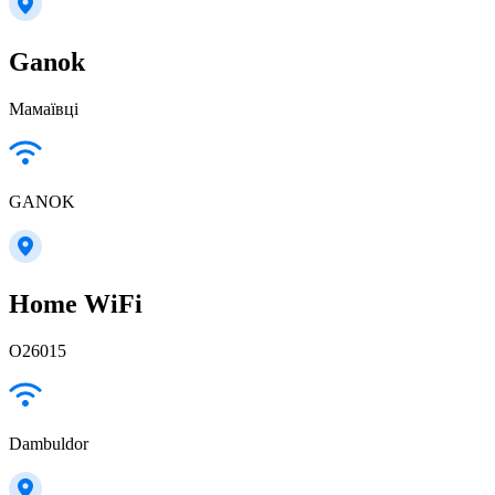
Ganok
Мамаївці
GANOK
Home WiFi
О26015
Dambuldor