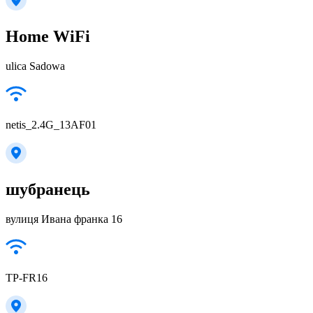
Home WiFi
ulica Sadowa
netis_2.4G_13AF01
шубранець
вулиця Ивана франка 16
TP-FR16