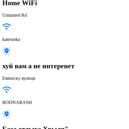
Home WiFi
Unnamed Rd
katerunka
хуй вам а не интеренет
Емінеску вулиця
BODNARASH
База отдыха Хвыля"