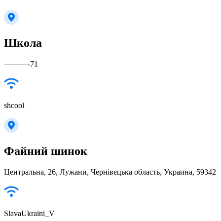
Школа
———-71
shcool
Файний шинок
Центральна, 26, Лужани, Чернівецька область, Украина, 59342
SlavaUkraini_V