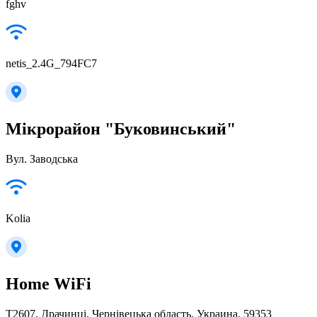
fghv
netis_2.4G_794FC7
Мікрорайон "Буковинський"
Вул. Заводська
Kolia
Home WiFi
Т2607, Драчинці, Чернівецька область, Украина, 59353