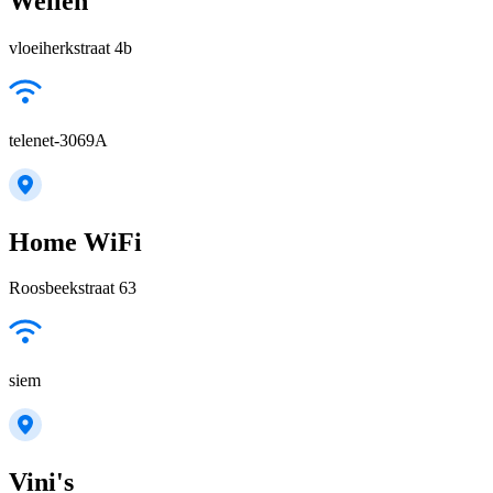
Wellen
vloeiherkstraat 4b
telenet-3069A
Home WiFi
Roosbeekstraat 63
siem
Vini's