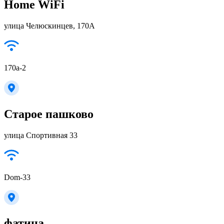
Home WiFi
улица Челюскинцев, 170A
170a-2
Старое пашково
улица Спортивная 33
Dom-33
фатина