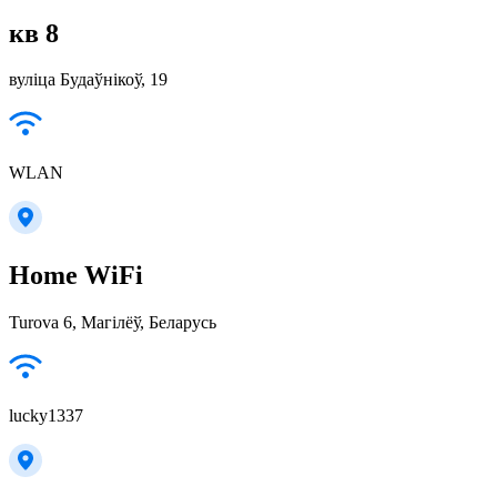
кв 8
вуліца Будаўнікоў, 19
WLAN
Home WiFi
Turova 6, Магілёў, Беларусь
lucky1337