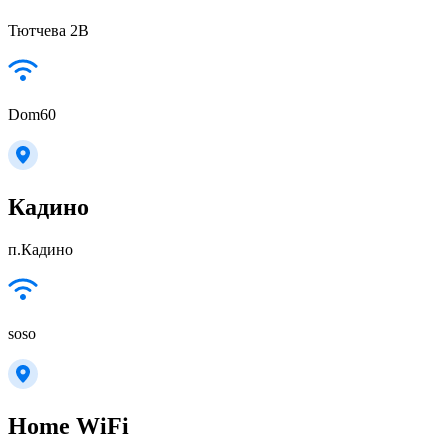
Тютчева 2В
Dom60
Кадино
п.Кадино
soso
Home WiFi