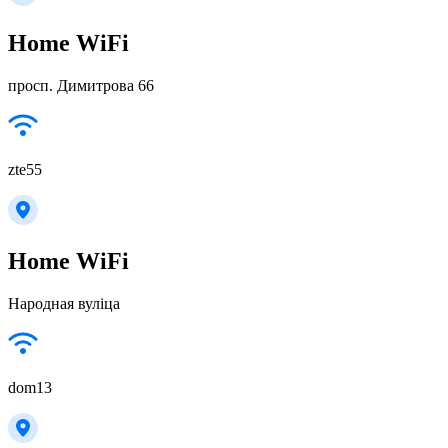
Home WiFi
просп. Димитрова 66
zte55
Home WiFi
Народная вуліца
dom13