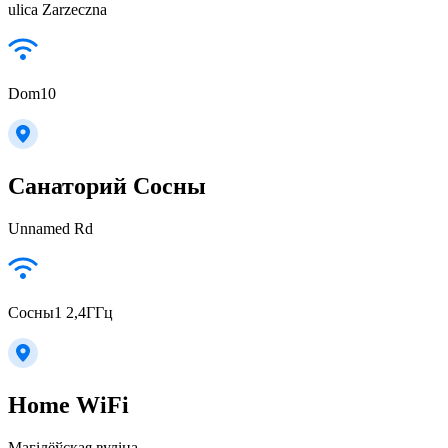
ulica Zarzeczna
Dom10
Санаторий Сосны
Unnamed Rd
Сосны1 2,4ГГц
Home WiFi
Магілёўская вуліца