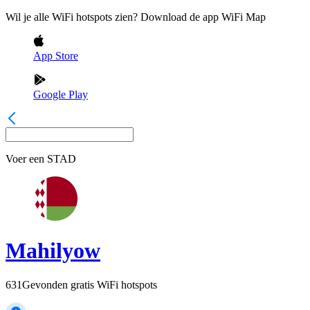
Wil je alle WiFi hotspots zien? Download de app WiFi Map
App Store
Google Play
Voer een
STAD
Mahilyow
631
Gevonden gratis WiFi hotspots