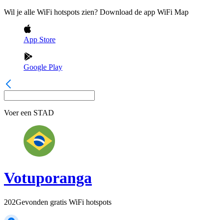
Wil je alle WiFi hotspots zien? Download de app WiFi Map
App Store
Google Play
Voer een
STAD
Votuporanga
202
Gevonden gratis WiFi hotspots