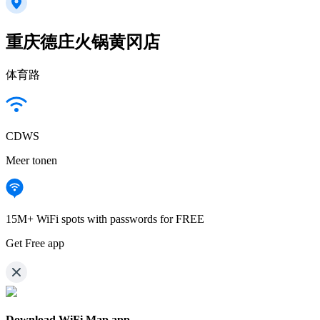
重庆德庄火锅黄冈店
体育路
CDWS
Meer tonen
15M+ WiFi spots with passwords for FREE
Get Free app
Download WiFi Map app