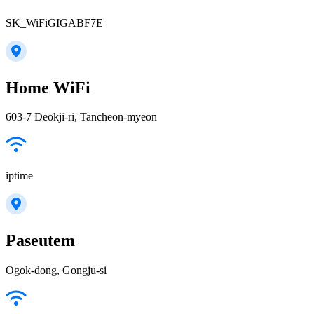
SK_WiFiGIGABF7E
Home WiFi
603-7 Deokji-ri, Tancheon-myeon
iptime
Paseutem
Ogok-dong, Gongju-si