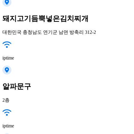
돼지고기듬뿍넣은김치찌개
대한민국 충청남도 연기군 남면 방축리 312-2
iptime
알파문구
2층
iptime