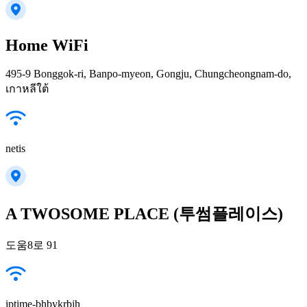
Home WiFi
495-9 Bonggok-ri, Banpo-myeon, Gongju, Chungcheongnam-do,
เกาหลีใต้
netis
A TWOSOME PLACE (투썸플레이스)
도움8로 91
iptime-bhbykrbjh