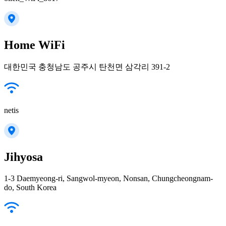
Home WiFi
대한민국 충청남도 공주시 탄천면 삼각리 391-2
netis
Jihyosa
1-3 Daemyeong-ri, Sangwol-myeon, Nonsan, Chungcheongnam-
do, South Korea