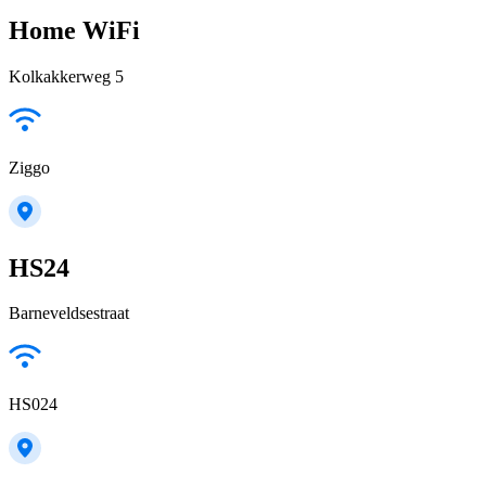
Home WiFi
Kolkakkerweg 5
Ziggo
HS24
Barneveldsestraat
HS024