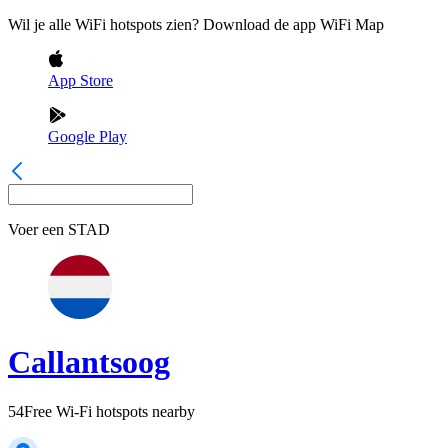
Wil je alle WiFi hotspots zien? Download de app WiFi Map
App Store
Google Play
Voer een
STAD
Callantsoog
54
Free Wi-Fi hotspots nearby