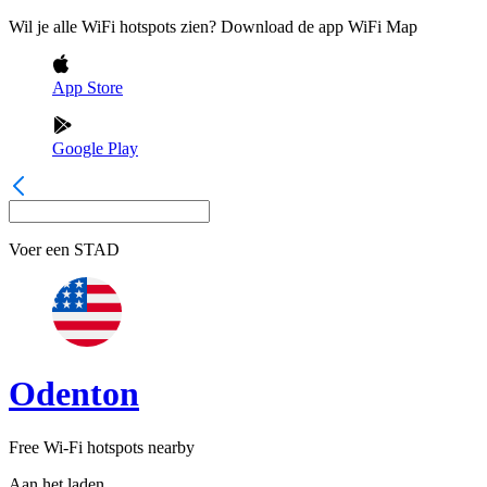
Wil je alle WiFi hotspots zien? Download de app WiFi Map
App Store
Google Play
Voer een
STAD
Odenton
Free Wi-Fi hotspots nearby
Aan het laden...