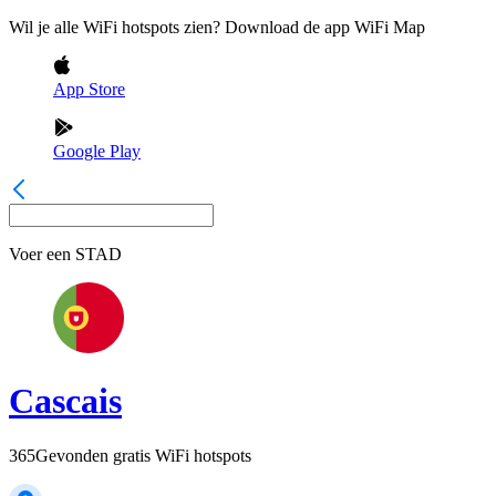
Wil je alle WiFi hotspots zien? Download de app WiFi Map
App Store
Google Play
Voer een
STAD
Cascais
365
Gevonden gratis WiFi hotspots