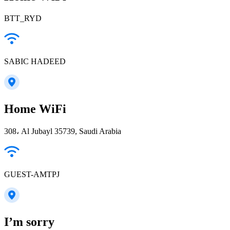
BTT_RYD
SABIC HADEED
Home WiFi
308، Al Jubayl 35739, Saudi Arabia
GUEST-AMTPJ
I’m sorry