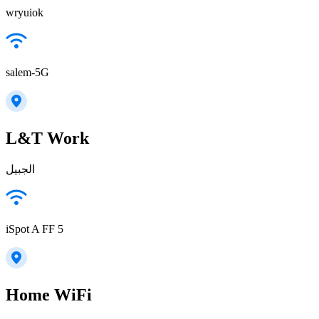
wryuiok
salem-5G
L&T Work
الجبيل
iSpot A FF 5
Home WiFi