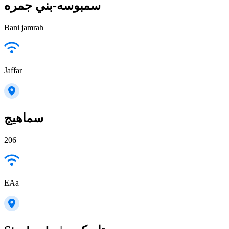
سمبوسه-بني جمره
Bani jamrah
Jaffar
سماهيج
206
EAa