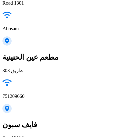
Road 1301
Abosam
مطعم عين الحنينية
طريق 303
751209660
فايف سبون