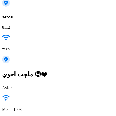
zezo
8112
zezo
ملچت اخوي 😍❤️
Askar
Mena_1998