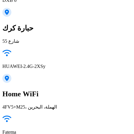
DXB 6
حبارة كرك
شارع 55
HUAWEI-2.4G-2XSy
Home WiFi
4FV5+M25، الهملة، البحرين
Fatema