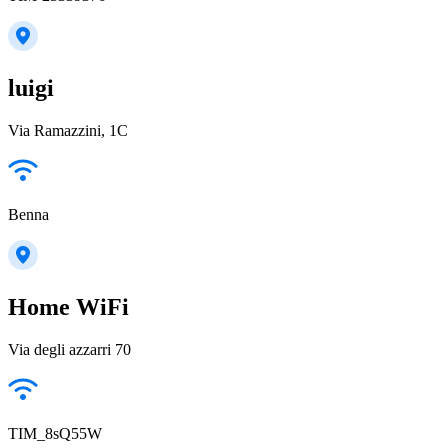
luigi
Via Ramazzini, 1C
Benna
Home WiFi
Via degli azzarri 70
TIM_8sQ55W