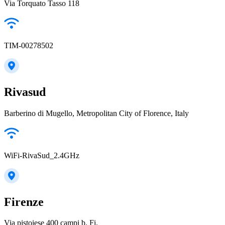
Via Torquato Tasso 118
TIM-00278502
Rivasud
Barberino di Mugello, Metropolitan City of Florence, Italy
WiFi-RivaSud_2.4GHz
Firenze
Via pistoiese 400 campi b. Fi.