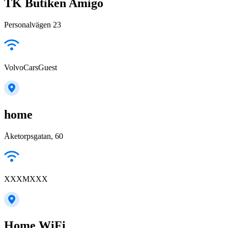
TK Butiken Amigo
Personalvägen 23
VolvoCarsGuest
home
Åketorpsgatan, 60
XXXMXXX
Home WiFi