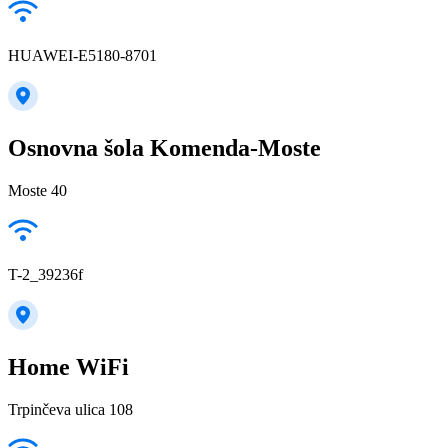
HUAWEI-E5180-8701
Osnovna šola Komenda-Moste
Moste 40
T-2_39236f
Home WiFi
Trpinčeva ulica 108