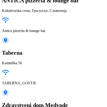
ANTICA pizzeria & lounge bar
Kolodvorska cesta, Гросупље, Словенија
Antica pizzeria & lounge bar
Taberna
Kamniška 56
TABERNA_GOSTJE
Zdravstveni dom Medvode