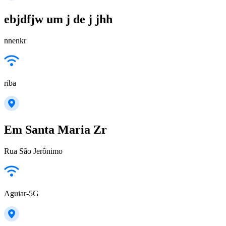
ebjdfjw um j de j jhh
nnenkr
riba
Em Santa Maria Zr
Rua São Jerônimo
Aguiar-5G