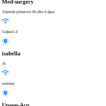
Med-surgery
Alameda primavera 06 olho d água
Galpao2.4
isabella
36
rosimary
Upaon-Açu