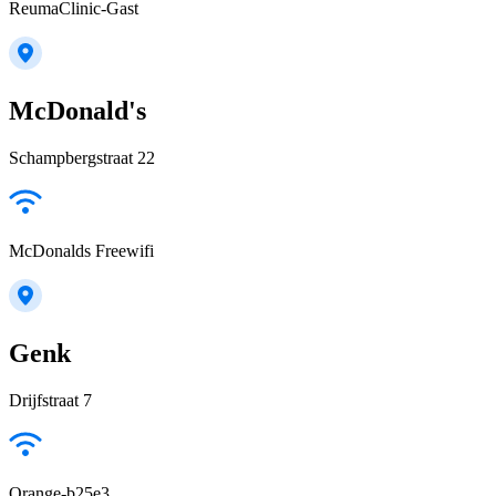
ReumaClinic-Gast
McDonald's
Schampbergstraat 22
McDonalds Freewifi
Genk
Drijfstraat 7
Orange-b25e3