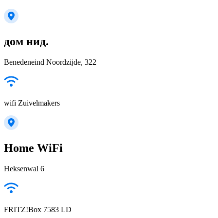
дом нид.
Benedeneind Noordzijde, 322
wifi Zuivelmakers
Home WiFi
Heksenwal 6
FRITZ!Box 7583 LD