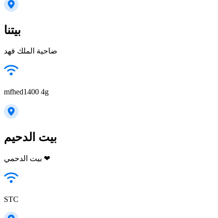
بيتنا
ضاحية الملك فهد
mfhed1400 4g
بيت الدحيم
بيت الدحمي ❤
STC