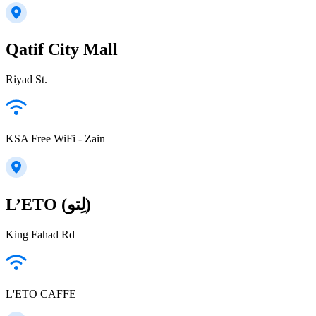
Qatif City Mall
Riyad St.
KSA Free WiFi - Zain
L’ETO (لِتو)
King Fahad Rd
L'ETO CAFFE