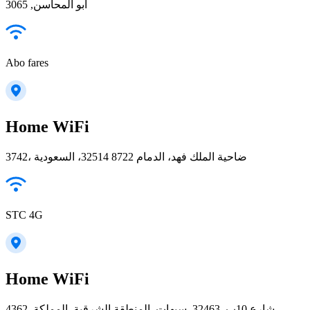
ابو المحاسن, 3065
Abo fares
Home WiFi
3742، ضاحية الملك فهد، الدمام 32514 8722، السعودية
STC 4G
Home WiFi
4362, شارع 10ب, 32463, سيهات, المنطقة الشرقية, المملكة