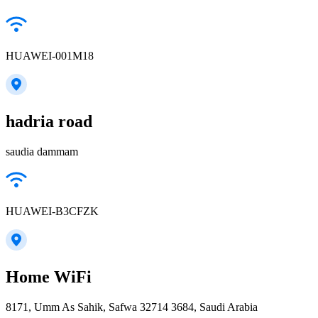
HUAWEI-001M18
hadria road
saudia dammam
HUAWEI-B3CFZK
Home WiFi
8171, Umm As Sahik, Safwa 32714 3684, Saudi Arabia