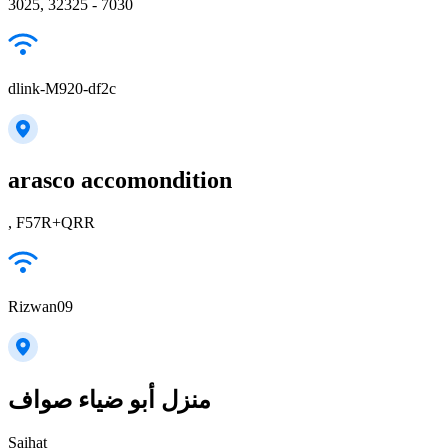
3025, 32325 - 7030
dlink-M920-df2c
arasco accomondition
, F57R+QRR
Rizwan09
منزل أبو ضياء صواف
Saihat