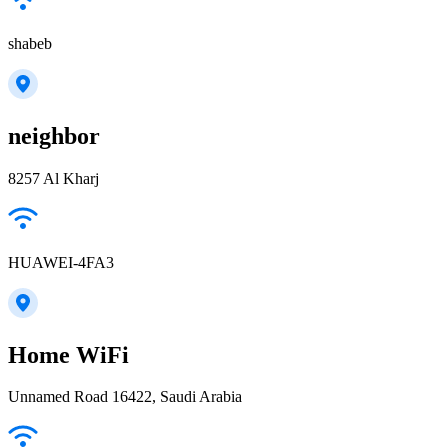
shabeb
neighbor
8257 Al Kharj
HUAWEI-4FA3
Home WiFi
Unnamed Road 16422, Saudi Arabia