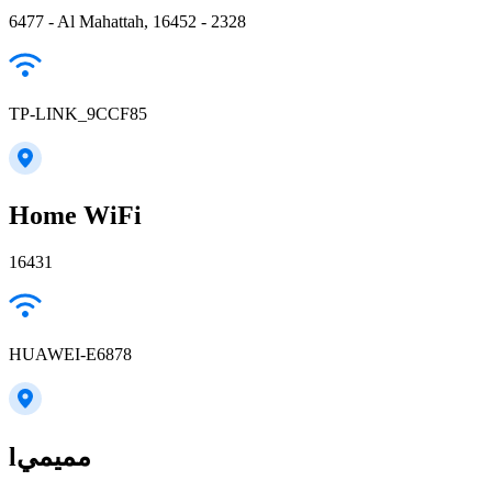
6477 - Al Mahattah, 16452 - 2328
TP-LINK_9CCF85
Home WiFi
16431
HUAWEI-E6878
lمميمي