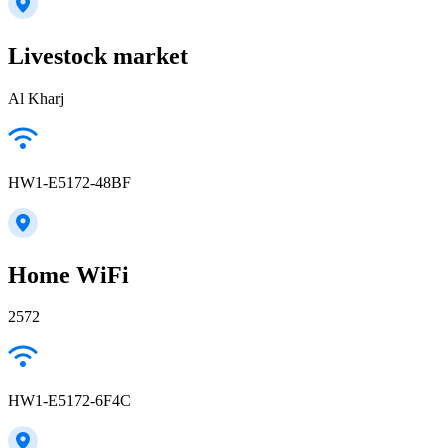
Livestock market
Al Kharj
HW1-E5172-48BF
Home WiFi
2572
HW1-E5172-6F4C