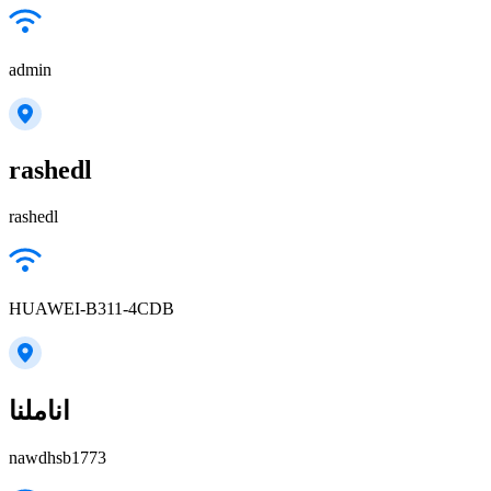
admin
rashedl
rashedl
HUAWEI-B311-4CDB
اناملنا
nawdhsb1773