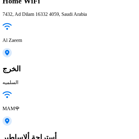
Home WiFi
7432, Ad Dilam 16332 4059, Saudi Arabia
Al Zaeem
الخرج
السلميه
MAM🌹
أستراحة ألاساطير