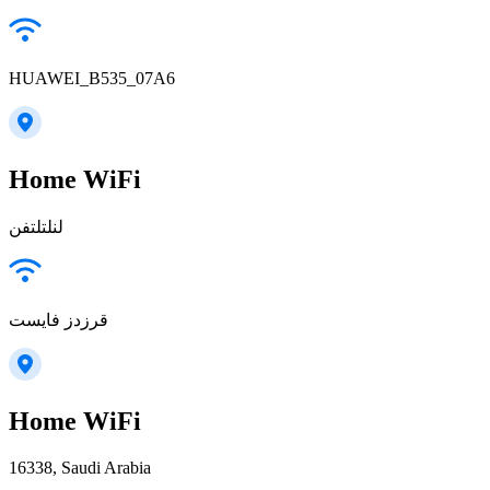
HUAWEI_B535_07A6
Home WiFi
لنلتلتفن
قرزدز فايست
Home WiFi
16338, Saudi Arabia